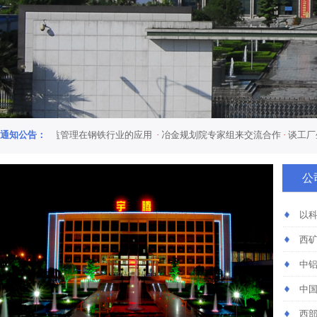
系
通知公告：
·
精益管理在钢铁行业的应用
·
冶金规划院专家组来交流合作
·
谈工厂生产、
公
以
西
中
中国
西部