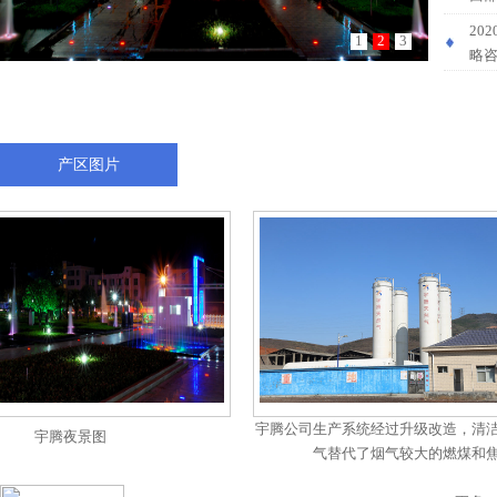
20
1
2
3
略
产区图片
宇腾公司生产系统经过升级改
宇腾夜景图
气替代了烟气较大的